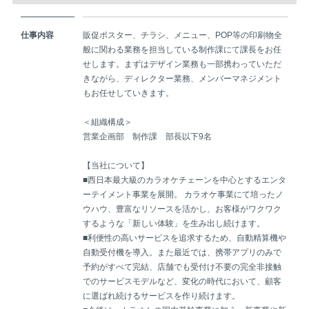
仕事内容
販促ポスター、チラシ、メニュー、POP等の印刷物全
般に関わる業務を担当している制作課にて課長をお任
せします。まずはデザイン業務も一部携わっていただ
きながら、ディレクター業務、メンバーマネジメント
もお任せしていきます。
＜組織構成＞
営業企画部 制作課 部長以下9名
【当社について】
■西日本最大級のカラオケチェーンを中心とするエンタ
ーテイメント事業を展開。 カラオケ事業にて培ったノ
ウハウ、豊富なリソースを活かし、お客様がワクワク
するような「新しい体験」を生み出し続けます。
■利便性の高いサービスを追求するため、自動精算機や
自動受付機を導入。また最近では、携帯アプリのみで
予約がすべて完結、店舗でも受付け不要の完全非接触
でのサービスモデルなど、変化の時代において、顧客
に選ばれ続けるサービスを作り続けます。