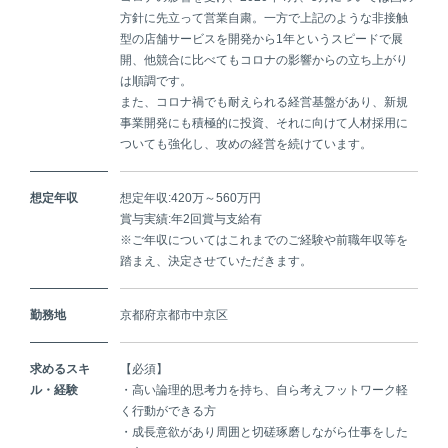
方針に先立って営業自粛。一方で上記のような非接触
型の店舗サービスを開発から1年というスピードで展
開、他競合に比べてもコロナの影響からの立ち上がり
は順調です。
また、コロナ禍でも耐えられる経営基盤があり、新規
事業開発にも積極的に投資、それに向けて人材採用に
ついても強化し、攻めの経営を続けています。
想定年収
想定年収:420万～560万円
賞与実績:年2回賞与支給有
※ご年収についてはこれまでのご経験や前職年収等を
踏まえ、決定させていただきます。
勤務地
京都府京都市中京区
求めるスキ
【必須】
ル・経験
・高い論理的思考力を持ち、自ら考えフットワーク軽
く行動ができる方
・成長意欲があり周囲と切磋琢磨しながら仕事をした