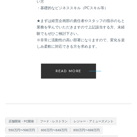
い方
・基礎的なビジネススキル（PCスキル等）
★まずは経営企画部の責任者やスタッフの指示のもと
業務を学んでいただきますので上記該当する方、未経
験でもぜひご検討下さい。
※非常に流動性の高い部署になりますので、変化を楽
しみ柔軟に対応できる方を求めます。
READ MORE
店舗開発・FC開発
フード・レストラン
レジャー・アミューズメント
550万円〜599万円
600万円〜649万円
650万円〜699万円