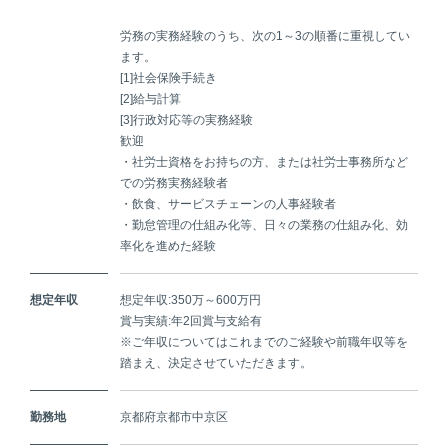
労務の実務経験のうち、次の1～3の順番に重視してい
ます。
[1]社会保険手続き
[2]給与計算
[3]行政対応等の実務経験
歓迎
・社労士資格をお持ちの方、または社労士事務所など
での労務実務経験者
・飲食、サービスチェーンの人事経験者
・勤怠管理の仕組み化等、日々の業務の仕組み化、効
率化を進めた経験
想定年収
想定年収:350万～600万円
賞与実績:年2回賞与支給有
※ご年収についてはこれまでのご経験や前職年収等を
踏まえ、決定させていただきます。
勤務地
京都府京都市中京区