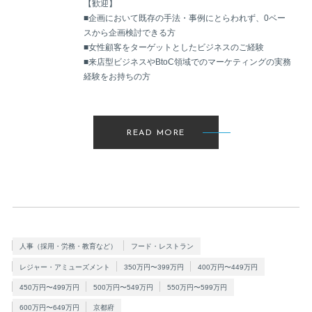
【歓迎】
■企画において既存の手法・事例にとらわれず、0ベー
スから企画検討できる方
■女性顧客をターゲットとしたビジネスのご経験
■来店型ビジネスやBtoC領域でのマーケティングの実務
経験をお持ちの方
READ MORE
人事（採用・労務・教育など）
フード・レストラン
レジャー・アミューズメント
350万円〜399万円
400万円〜449万円
450万円〜499万円
500万円〜549万円
550万円〜599万円
600万円〜649万円
京都府