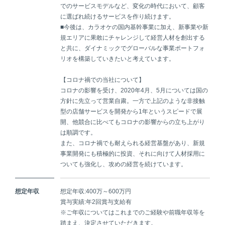
でのサービスモデルなど、変化の時代において、顧客
に選ばれ続けるサービスを作り続けます。
■今後は、カラオケの国内基幹事業に加え、新事業や新
規エリアに果敢にチャレンジして経営人材を創出する
と共に、ダイナミックでグローバルな事業ポートフォ
リオを構築していきたいと考えています。
【コロナ禍での当社について】
コロナの影響を受け、2020年4月、5月については国の
方針に先立って営業自粛。一方で上記のような非接触
型の店舗サービスを開発から1年というスピードで展
開、他競合に比べてもコロナの影響からの立ち上がり
は順調です。
また、コロナ禍でも耐えられる経営基盤があり、新規
事業開発にも積極的に投資、それに向けて人材採用に
ついても強化し、攻めの経営を続けています。
想定年収
想定年収:400万～600万円
賞与実績:年2回賞与支給有
※ご年収についてはこれまでのご経験や前職年収等を
踏まえ、決定させていただきます。