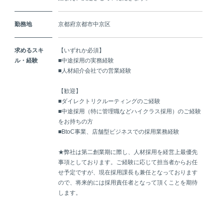
勤務地
京都府京都市中京区
求めるスキ
【いずれか必須】
ル・経験
■中途採用の実務経験
■人材紹介会社での営業経験
【歓迎】
■ダイレクトリクルーティングのご経験
■中途採用（特に管理職などハイクラス採用）のご経験
をお持ちの方
■BtoC事業、店舗型ビジネスでの採用業務経験
★弊社は第二創業期に際し、人材採用を経営上最優先
事項としております。ご経験に応じて担当者からお任
せ予定ですが、現在採用課長も兼任となっております
ので、将来的には採用責任者となって頂くことを期待
します。