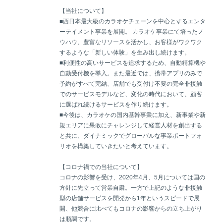
【当社について】
■西日本最大級のカラオケチェーンを中心とするエンタ
ーテイメント事業を展開。 カラオケ事業にて培ったノ
ウハウ、豊富なリソースを活かし、お客様がワクワク
するような「新しい体験」を生み出し続けます。
■利便性の高いサービスを追求するため、自動精算機や
自動受付機を導入。また最近では、携帯アプリのみで
予約がすべて完結、店舗でも受付け不要の完全非接触
でのサービスモデルなど、変化の時代において、顧客
に選ばれ続けるサービスを作り続けます。
■今後は、カラオケの国内基幹事業に加え、新事業や新
規エリアに果敢にチャレンジして経営人材を創出する
と共に、ダイナミックでグローバルな事業ポートフォ
リオを構築していきたいと考えています。
【コロナ禍での当社について】
コロナの影響を受け、2020年4月、5月については国の
方針に先立って営業自粛。一方で上記のような非接触
型の店舗サービスを開発から1年というスピードで展
開、他競合に比べてもコロナの影響からの立ち上がり
は順調です。