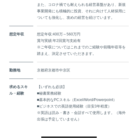
また、コロナ禍でも耐えられる経営基盤があり、新規
事業開発にも積極的に投資、それに向けて人材採用に
ついても強化し、攻めの経営を続けています。
想定年収
想定年収:400万～560万円
賞与実績:年2回賞与支給有
※ご年収についてはこれまでのご経験や前職年収等を
踏まえ、決定させていただきます。
勤務地
京都府京都市中京区
求めるスキ
【いずれも必須】
ル・経験
■秘書業務経験
■基本的なPCスキル（Excel/Word/Powerpoint）
■ビジネスでの英語使用経験（目安3年程度）
※英語は読み・書き・会話すべて使用します。（海外
出張は予定していません）