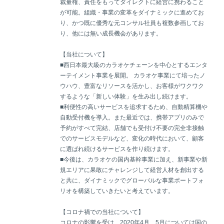
裁量権、責任をもってダイレクトに経営に携わること
が可能。組織・事業の変革をダイナミックに進めてお
り、かつ既に優秀な元コンサル社員も複数参画してお
り、他には無い成長機会があります。
【当社について】
■西日本最大級のカラオケチェーンを中心とするエンタ
ーテイメント事業を展開。 カラオケ事業にて培ったノ
ウハウ、豊富なリソースを活かし、お客様がワクワク
するような「新しい体験」を生み出し続けます。
■利便性の高いサービスを追求するため、自動精算機や
自動受付機を導入。また最近では、携帯アプリのみで
予約がすべて完結、店舗でも受付け不要の完全非接触
でのサービスモデルなど、変化の時代において、顧客
に選ばれ続けるサービスを作り続けます。
■今後は、カラオケの国内基幹事業に加え、新事業や新
規エリアに果敢にチャレンジして経営人材を創出する
と共に、ダイナミックでグローバルな事業ポートフォ
リオを構築していきたいと考えています。
【コロナ禍での当社について】
コロナの影響を受け、2020年4月、5月については国の