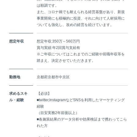
は順調です。
また、コロナ禍でも耐えられる経営基盤があり、新規
事業開発にも積極的に投資、それに向けて人材採用に
ついても強化し、攻めの経営を続けています。
想定年収
想定年収:350万～560万円
賞与実績:年2回賞与支給有
※ご年収についてはこれまでのご経験や前職年収等を
踏まえ、決定させていただきます。
勤務地
京都府京都市中京区
求めるスキ
【必須】
ル・経験
■twitter,InstagramなどSNSを利用したマーケティング
経験
（目安実務2年前後以上）
■各施策結果のデータ分析や効果検証まで携わってこら
れた方