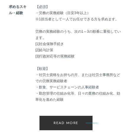
求めるスキ
【必須】
ル・経験
・労務の実務経験（目安3年以上）
※1担当者として一人でお任せできる方を求めます。
労務の実務経験のうち、次の1～3の順番に重視してい
ます。
[1]社会保険手続き
[2]給与計算
[3]行政対応等の実務経験
【歓迎】
・社労士資格をお持ちの方、または社労士事務所など
での労務実務経験者
・飲食、サービスチェーンの人事経験者
・勤怠管理の仕組み化等、日々の業務の仕組み化、効
率化を進めた経験
READ MORE