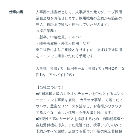
仕事内容
人事部の担当者として、人事課長の元でグループ採用
業務全般をお任せします。採用戦略の立案から施策の
導入、検証まで幅広く担当していただきます。
＜採用業務＞
・新卒、中途社員、アルバイト
・障害者雇用・外国人雇用 など
※ご経験によりご相談となりますが、まずは中途採用
をメインでご担当いただく予定です。
人事課 社員9名：採用チーム→社員3名（男性2名、女
性1名、アルバイト2名）
【当社について】
■西日本最大級のカラオケチェーンを中心とするエンタ
ーテイメント事業を展開。 カラオケ事業にて培ったノ
ウハウ、豊富なリソースを活かし、お客様がワクワク
するような「新しい体験」を生み出し続けます。
■利便性の高いサービスを追求するため、自動精算機や
自動受付機を導入。また最近では、携帯アプリのみで
予約がすべて完結、店舗でも受付け不要の完全非接触