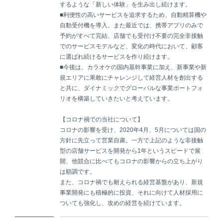
するような「新しい体験」を生み出し続けます。
■利便性の高いサービスを追求するため、自動精算機や
自動受付機を導入。また最近では、携帯アプリのみで
予約がすべて完結、店舗でも受付け不要の完全非接触
でのサービスモデルなど、変化の時代において、顧客
に選ばれ続けるサービスを作り続けます。
■今後は、カラオケの国内基幹事業に加え、新事業や新
規エリアに果敢にチャレンジして経営人材を創出する
と共に、ダイナミックでグローバルな事業ポートフォ
リオを構築していきたいと考えています。
【コロナ禍での当社について】
コロナの影響を受け、2020年4月、5月については国の
方針に先立って営業自粛。一方で上記のような非接触
型の店舗サービスを開発から1年というスピードで展
開、他競合に比べてもコロナの影響からの立ち上がり
は順調です。
また、コロナ禍でも耐えられる経営基盤があり、新規
事業開発にも積極的に投資、それに向けて人材採用に
ついても強化し、攻めの経営を続けています。