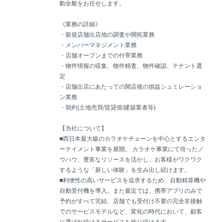
動全般をお任せします。
《業務の詳細》
・新規店舗出店地の調査や開拓業務
・メンバーマネジメント業務
・店舗オープンまでの付帯業務
・物件情報の収集、物件精査、物件確認、テナント選
定
・店舗出店にあたっての開店後の損益シュミレーショ
ン業務
・契約(土地売買/賃貸借/建築業者等)
【当社について】
■西日本最大級のカラオケチェーンを中心とするエンタ
ーテイメント事業を展開。 カラオケ事業にて培ったノ
ウハウ、豊富なリソースを活かし、お客様がワクワク
するような「新しい体験」を生み出し続けます。
■利便性の高いサービスを追求するため、自動精算機や
自動受付機を導入。また最近では、携帯アプリのみで
予約がすべて完結、店舗でも受付け不要の完全非接触
でのサービスモデルなど、変化の時代において、顧客
に選ばれ続けるサービスを作り続けます。