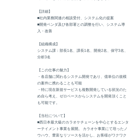
【詳細】
■社内業務関連の相談受付、システム化の提案
■開発ベンダ及び各部署との調整を行い、システム導
入・改善
【組織構成】
システム課：部長1名、課長1名、開発2名、保守3名、
分析3名
【この仕事の魅力】
・各店舗に関わるシステム開発であり、億単位の規模
の案件に携わることも可能
・特に現在新規サービスも複数開発している状況のた
め自ら考え、ゼロベースからシステムを開発頂くこと
も可能です。
【当社について】
■西日本最大級のカラオケチェーンを中心とするエンタ
ーテイメント事業を展開。 カラオケ事業にて培ったノ
ウハウ、豊富なリソースを活かし、お客様がワクワク