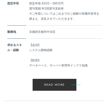
想定年収
想定年収:420万～560万円
賞与実績:年2回賞与支給有
※ご年収についてはこれまでのご経験や前職年収等を
踏まえ、決定させていただきます。
勤務地
京都府京都市中京区
求めるスキ
【必須】
ル・経験
システム開発経験
【歓迎】
データベース、サーバー管理等インフラ知識
READ MORE