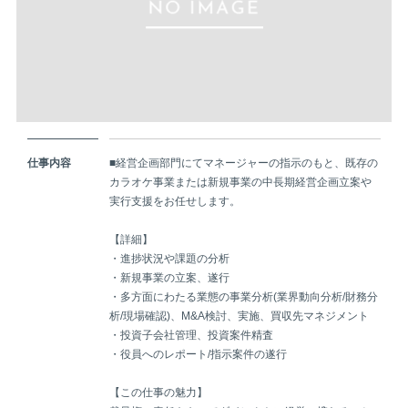
仕事内容
■経営企画部門にてマネージャーの指示のもと、既存の
カラオケ事業または新規事業の中長期経営企画立案や
実行支援をお任せします。
【詳細】
・進捗状況や課題の分析
・新規事業の立案、遂行
・多方面にわたる業態の事業分析(業界動向分析/財務分
析/現場確認)、M&A検討、実施、買収先マネジメント
・投資子会社管理、投資案件精査
・役員へのレポート/指示案件の遂行
【この仕事の魅力】