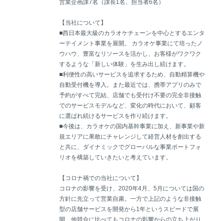
営業企画課7名（課長1名、担当者6名）
【当社について】
■西日本最大級のカラオケチェーンを中心とするエンタ
ーテイメント事業を展開。 カラオケ事業にて培ったノ
ウハウ、豊富なリソースを活かし、お客様がワクワク
するような「新しい体験」を生み出し続けます。
■利便性の高いサービスを追求するため、自動精算機や
自動受付機を導入。また最近では、携帯アプリのみで
予約がすべて完結、店舗でも受付け不要の完全非接触
でのサービスモデルなど、変化の時代において、顧客
に選ばれ続けるサービスを作り続けます。
■今後は、カラオケの国内基幹事業に加え、新事業や新
規エリアに果敢にチャレンジして経営人材を創出する
と共に、ダイナミックでグローバルな事業ポートフォ
リオを構築していきたいと考えています。
【コロナ禍での当社について】
コロナの影響を受け、2020年4月、5月については国の
方針に先立って営業自粛。一方で上記のような非接触
型の店舗サービスを開発から1年というスピードで展
開、他競合に比べてもコロナの影響からの立ち上がり