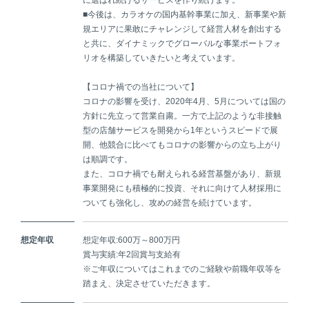
■今後は、カラオケの国内基幹事業に加え、新事業や新
規エリアに果敢にチャレンジして経営人材を創出する
と共に、ダイナミックでグローバルな事業ポートフォ
リオを構築していきたいと考えています。
【コロナ禍での当社について】
コロナの影響を受け、2020年4月、5月については国の
方針に先立って営業自粛。一方で上記のような非接触
型の店舗サービスを開発から1年というスピードで展
開、他競合に比べてもコロナの影響からの立ち上がり
は順調です。
また、コロナ禍でも耐えられる経営基盤があり、新規
事業開発にも積極的に投資、それに向けて人材採用に
ついても強化し、攻めの経営を続けています。
想定年収
想定年収:600万～800万円
賞与実績:年2回賞与支給有
※ご年収についてはこれまでのご経験や前職年収等を
踏まえ、決定させていただきます。