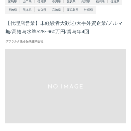
広島県
山口県
徳島県
香川県
愛媛県
高知県
福岡県
佐賀県
長崎県
熊本県
大分県
宮崎県
鹿児島県
沖縄県
【代理店営業】未経験者大歓迎/大手外資企業/ノルマ
無/高給与水準528~660万円/賞与年4回
ジブラルタ生命保険株式会社