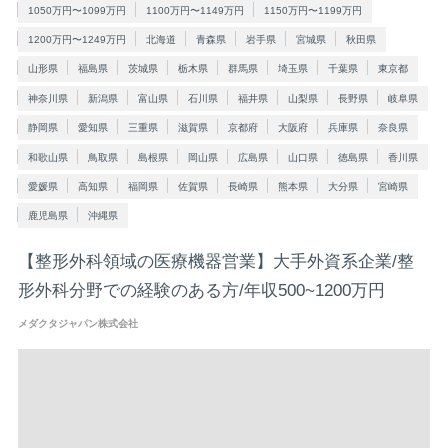
1050万円〜1099万円
1100万円〜1149万円
1150万円〜1199万円
1200万円〜1249万円
北海道
青森県
岩手県
宮城県
秋田県
山形県
福島県
茨城県
栃木県
群馬県
埼玉県
千葉県
東京都
神奈川県
新潟県
富山県
石川県
福井県
山梨県
長野県
岐阜県
静岡県
愛知県
三重県
滋賀県
京都府
大阪府
兵庫県
奈良県
和歌山県
鳥取県
島根県
岡山県
広島県
山口県
徳島県
香川県
愛媛県
高知県
福岡県
佐賀県
長崎県
熊本県
大分県
宮崎県
鹿児島県
沖縄県
【整形外科領域の医療機器営業】大手外資系企業/整
形外科分野での経験のある方/年収500~1200万円
メダクタジャパン株式会社