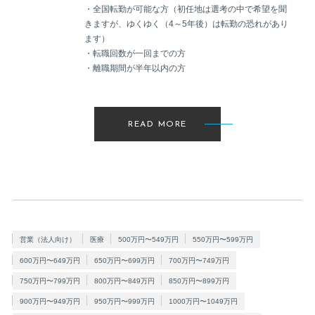
・全国転勤が可能な方（初任地は選考の中で希望を聞
きますが、ゆくゆく（4～5年後）は転勤の恐れがあり
ます）
・転職回数が一回までの方
・離職期間が半年以内の方
READ MORE
営業（法人向け）
医療
500万円〜549万円
550万円〜599万円
600万円〜649万円
650万円〜699万円
700万円〜749万円
750万円〜799万円
800万円〜849万円
850万円〜899万円
900万円〜949万円
950万円〜999万円
1000万円〜1049万円