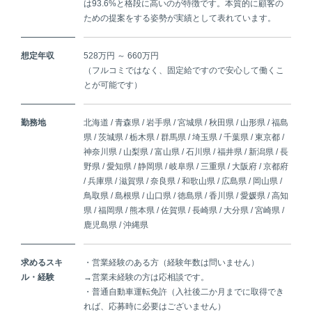
は93.6%と格段に高いのが特徴です。本質的に顧客の
ための提案をする姿勢が実績として表れています。
想定年収
528万円 ～ 660万円
（フルコミではなく、固定給ですので安心して働くこ
とが可能です）
勤務地
北海道 / 青森県 / 岩手県 / 宮城県 / 秋田県 / 山形県 / 福島
県 / 茨城県 / 栃木県 / 群馬県 / 埼玉県 / 千葉県 / 東京都 /
神奈川県 / 山梨県 / 富山県 / 石川県 / 福井県 / 新潟県 / 長
野県 / 愛知県 / 静岡県 / 岐阜県 / 三重県 / 大阪府 / 京都府
/ 兵庫県 / 滋賀県 / 奈良県 / 和歌山県 / 広島県 / 岡山県 /
鳥取県 / 島根県 / 山口県 / 徳島県 / 香川県 / 愛媛県 / 高知
県 / 福岡県 / 熊本県 / 佐賀県 / 長崎県 / 大分県 / 宮崎県 /
鹿児島県 / 沖縄県
求めるスキ
・営業経験のある方（経験年数は問いません）
ル・経験
→営業未経験の方は応相談です。
・普通自動車運転免許（入社後二か月までに取得でき
れば、応募時に必要はございません）