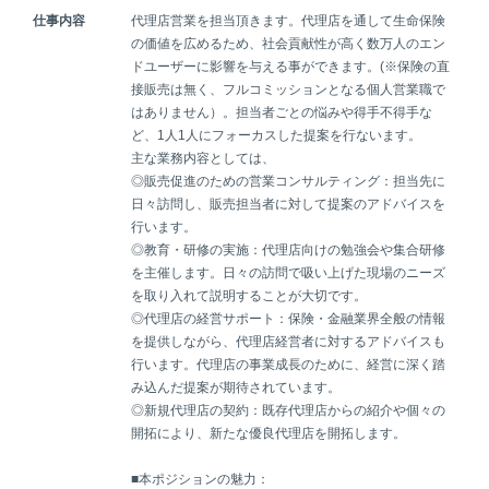
仕事内容
代理店営業を担当頂きます。代理店を通して生命保険
の価値を広めるため、社会貢献性が高く数万人のエン
ドユーザーに影響を与える事ができます。(※保険の直
接販売は無く、フルコミッションとなる個人営業職で
はありません）。担当者ごとの悩みや得手不得手な
ど、1人1人にフォーカスした提案を行ないます。
主な業務内容としては、
◎販売促進のための営業コンサルティング：担当先に
日々訪問し、販売担当者に対して提案のアドバイスを
行います。
◎教育・研修の実施：代理店向けの勉強会や集合研修
を主催します。日々の訪問で吸い上げた現場のニーズ
を取り入れて説明することが大切です。
◎代理店の経営サポート：保険・金融業界全般の情報
を提供しながら、代理店経営者に対するアドバイスも
行います。代理店の事業成長のために、経営に深く踏
み込んだ提案が期待されています。
◎新規代理店の契約：既存代理店からの紹介や個々の
開拓により、新たな優良代理店を開拓します。
■本ポジションの魅力：