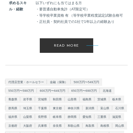
求めるスキ
以下いずれにも当てはまる方
ル・経験
・要普通自動車免許（AT限定可）
・等学校卒業資格 有 （等学校卒業程度認定試験合格可
・正社員・契約社員での1社で1年以上の経験あり
READ MORE
代理店営業・ホールセラー
金融（保険）
500万円〜549万円
550万円〜599万円
600万円〜649万円
650万円〜699万円
北海道
青森県
岩手県
宮城県
秋田県
山形県
福島県
茨城県
栃木県
群馬県
埼玉県
千葉県
東京都
神奈川県
新潟県
富山県
石川県
福井県
山梨県
長野県
岐阜県
静岡県
愛知県
三重県
滋賀県
京都府
大阪府
兵庫県
奈良県
和歌山県
鳥取県
島根県
岡山県