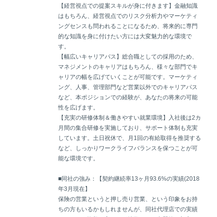
【経営視点での提案スキルが身に付きます】金融知識
はもちろん、経営視点でのリスク分析力やマーケティ
ングセンスも問われることになるため、将来的に専門
的な知識を身に付けたい方には大変魅力的な環境で
す。
【幅広いキャリアパス】総合職としての採用のため、
マネジメントのキャリアはもちろん、様々な部門でキ
ャリアの幅を広げていくことが可能です。マーケティ
ング、人事、管理部門など営業以外でのキャリアパス
など、本ポジションでの経験が、あなたの将来の可能
性を広げます。
【充実の研修体制＆働きやすい就業環境】入社後は2カ
月間の集合研修を実施しており、サポート体制も充実
しています。土日祝休で、月1回の有給取得を推奨する
など、しっかりワークライフバランスを保つことが可
能な環境です。
■同社の強み：【契約継続率13ヶ月93.6%の実績(2018
年3月現在】
保険の営業というと押し売り営業、という印象をお持
ちの方もいるかもしれませんが、同社代理店での実績