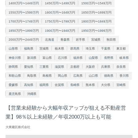
1400万円〜1449万円
1450万円〜1499万円
1500万円〜1549万円
1550万円〜1599万円
1600万円〜1649万円
1650万円〜1699万円
1700万円〜1749万円
1750万円〜1799万円
1800万円〜1849万円
1850万円〜1899万円
1900万円〜1949万円
1950万円〜1999万円
2000万円〜2449万円
北海道
青森県
岩手県
宮城県
秋田県
山形県
福島県
茨城県
栃木県
群馬県
埼玉県
千葉県
東京都
神奈川県
新潟県
富山県
石川県
福井県
山梨県
長野県
岐阜県
静岡県
愛知県
三重県
滋賀県
京都府
大阪府
兵庫県
奈良県
和歌山県
鳥取県
島根県
岡山県
広島県
山口県
徳島県
香川県
愛媛県
高知県
福岡県
佐賀県
長崎県
熊本県
大分県
宮崎県
鹿児島県
沖縄県
【営業未経験から大幅年収アップが狙える不動産営
業】98％以上未経験／年収2000万以上も可能
大東建託株式会社