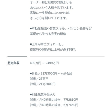
オーナー様は経験や知識よりも
あなたという人柄を見ています。
真摯に一生懸命にぶつかれば、
きっと心を開いてくれます。
■不動産知識や営業スキル、パソコン操作など
基礎から学べる充実の研修
■上司が常にフォローし、
提案時や契約時は上司が必ず同行。
想定年収
400万円 ～ 2499万円
■月給／21万3000円～＋歩合給
関東／23万円
沖縄／21万3000円
■別途残業手当あり
関東／月40時間の場合、7万2810円
沖縄／月40時間の場合、6万7450円