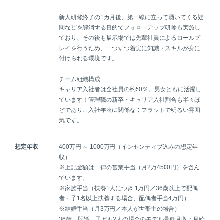
新人研修終了の1カ月後、第一線に立って湧いてくる疑
問などを解消する目的でフォローアップ研修も実施し
ており、その後も展示場では先輩社員によるロールプ
レイを行うため、一つずつ着実に知識・スキルが身に
付けられる環境です。
チーム組織構成
キャリア入社者は全社員の約50％。男女ともに活躍し
ています！管理職の新卒・キャリア入社割合も半々ほ
どであり、入社年次に関係なくフラットで明るい雰囲
気です。
想定年収
400万円 ～ 1000万円（インセンティブ込みの想定年
収）
※上記金額は一律の営業手当（月2万4500円）を含ん
でいます。
※家族手当（扶養1人につき 1万円／36歳以上で配偶
者・子1名以上扶養する場合、配偶者手当4万円）
※結婚手当（月3万円／本人が世帯主の場合）
36歳、既婚、子ども2人の場合のモデル最低月収：月給