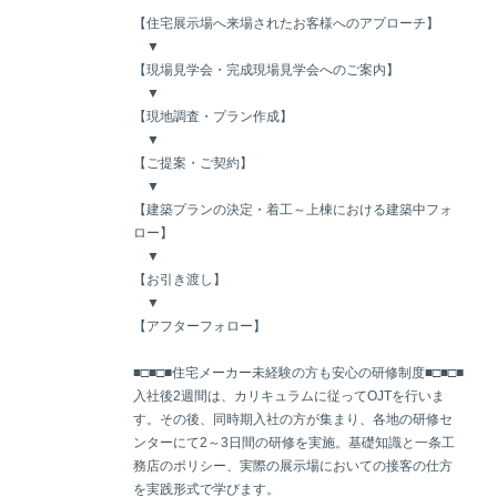
【住宅展示場へ来場されたお客様へのアプローチ】
▼
【現場見学会・完成現場見学会へのご案内】
▼
【現地調査・プラン作成】
▼
【ご提案・ご契約】
▼
【建築プランの決定・着工～上棟における建築中フォ
ロー】
▼
【お引き渡し】
▼
【アフターフォロー】
■□■□■住宅メーカー未経験の方も安心の研修制度■□■□■
入社後2週間は、カリキュラムに従ってOJTを行いま
す。その後、同時期入社の方が集まり、各地の研修セ
ンターにて2～3日間の研修を実施。基礎知識と一条工
務店のポリシー、実際の展示場においての接客の仕方
を実践形式で学びます。