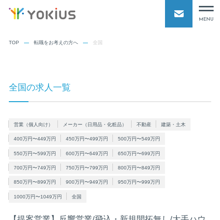
MENU
TOP
転職をお考えの方へ
全国
全国の求人一覧
営業（個人向け）
メーカー（日用品・化粧品）
不動産
建築・土木
400万円〜449万円
450万円〜499万円
500万円〜549万円
550万円〜599万円
600万円〜649万円
650万円〜699万円
700万円〜749万円
750万円〜799万円
800万円〜849万円
850万円〜899万円
900万円〜949万円
950万円〜999万円
1000万円〜1049万円
全国
【提案営業】反響営業/飛込・新規開拓無し/大手ハウ