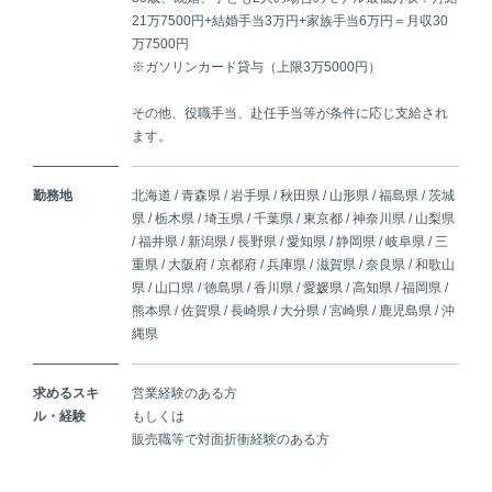
21万7500円+結婚手当3万円+家族手当6万円＝月収30
万7500円
※ガソリンカード貸与（上限3万5000円）
その他、役職手当、赴任手当等が条件に応じ支給され
ます。
勤務地
北海道 / 青森県 / 岩手県 / 秋田県 / 山形県 / 福島県 / 茨城
県 / 栃木県 / 埼玉県 / 千葉県 / 東京都 / 神奈川県 / 山梨県
/ 福井県 / 新潟県 / 長野県 / 愛知県 / 静岡県 / 岐阜県 / 三
重県 / 大阪府 / 京都府 / 兵庫県 / 滋賀県 / 奈良県 / 和歌山
県 / 山口県 / 徳島県 / 香川県 / 愛媛県 / 高知県 / 福岡県 /
熊本県 / 佐賀県 / 長崎県 / 大分県 / 宮崎県 / 鹿児島県 / 沖
縄県
求めるスキ
営業経験のある方
ル・経験
もしくは
販売職等で対面折衝経験のある方