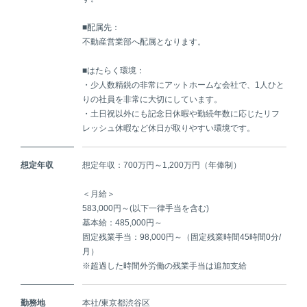
■配属先：
不動産営業部へ配属となります。
■はたらく環境：
・少人数精鋭の非常にアットホームな会社で、1人ひと
りの社員を非常に大切にしています。
・土日祝以外にも記念日休暇や勤続年数に応じたリフ
レッシュ休暇など休日が取りやすい環境です。
想定年収
想定年収：700万円～1,200万円（年俸制）
＜月給＞
583,000円～(以下一律手当を含む)
基本給：485,000円～
固定残業手当：98,000円～（固定残業時間45時間0分/
月）
※超過した時間外労働の残業手当は追加支給
勤務地
本社/東京都渋谷区