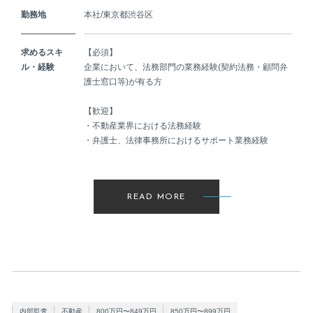
勤務地
本社/東京都渋谷区
求めるスキ
【必須】
ル・経験
企業において、法務部門の業務経験(契約法務・顧問弁
護士窓口等)が有る方
【歓迎】
・不動産業界における法務経験
・弁護士、法律事務所におけるサポート業務経験
READ MORE
内部監査
不動産
800万円〜849万円
850万円〜899万円