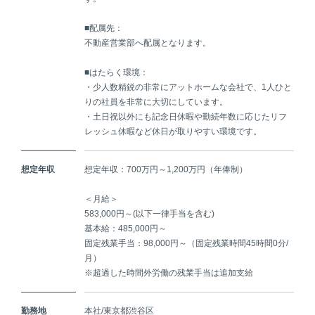
■配属先：
不動産営業部へ配属となります。
■はたらく環境：
・少人数精鋭の非常にアットホームな会社で、1人ひと
りの社員を非常に大切にしています。
・土日祝以外にも記念日休暇や勤続年数に応じたリフ
レッシュ休暇など休日が取りやすい環境です。
想定年収
想定年収：700万円～1,200万円（年俸制）
＜月給＞
583,000円～(以下一律手当を含む)
基本給：485,000円～
固定残業手当：98,000円～（固定残業時間45時間0分/
月）
※超過した時間外労働の残業手当は追加支給
勤務地
本社/東京都渋谷区