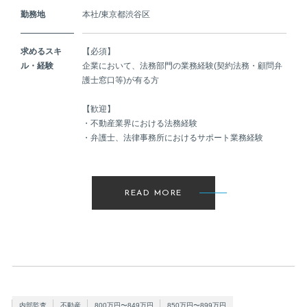
勤務地
本社/東京都渋谷区
求めるスキ
【必須】
ル・経験
企業において、法務部門の業務経験(契約法務・顧問弁
護士窓口等)が有る方
【歓迎】
・不動産業界における法務経験
・弁護士、法律事務所におけるサポート業務経験
READ MORE
内部監査
不動産
800万円〜849万円
850万円〜899万円