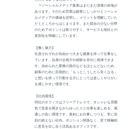
┗ソーシャルメディア集客はまだまだ浸透の余地が
あります。そのため営業は顧客にしっかりとソーシャ
ルメディアの価値を説明し、メリットを理解していた
だくところからはじまります。また競合の少ない分野
のためアポイントは取りやすく、サービスも他社との
差別化を明確にしています。
【働く魅力】
社員それぞれが自由かつ大きな裁量を持って仕事をし
ています。自身の企画力や経験を存分に発揮できま
す。決められた業務の指示などもほとんどないため、
顧客のために自発的に「もっとこうしたら良くなる」
と想いを持って行動する方にとっては楽しくやりがい
を感じやすい環境です。
【社内環境】
同社のオフィスはフリーアドレスで、オシャレな雰囲
気で音楽を聞きながらゆったりと仕事を楽しめる、風
通しの良い環境です。真剣にお仕事しつつも、常に笑
顔の絶えない社内。ポジション関係なく、皆で積極的
に意見を出し合う活気あるオフィスです。