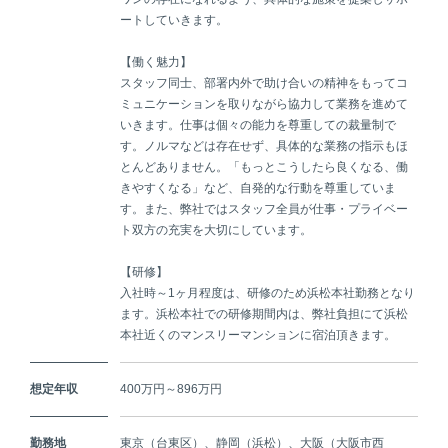
ートしていきます。
【働く魅力】
スタッフ同士、部署内外で助け合いの精神をもってコ
ミュニケーションを取りながら協力して業務を進めて
いきます。仕事は個々の能力を尊重しての裁量制で
す。ノルマなどは存在せず、具体的な業務の指示もほ
とんどありません。「もっとこうしたら良くなる、働
きやすくなる」など、自発的な行動を尊重していま
す。また、弊社ではスタッフ全員が仕事・プライベー
ト双方の充実を大切にしています。
【研修】
入社時～1ヶ月程度は、研修のため浜松本社勤務となり
ます。浜松本社での研修期間内は、弊社負担にて浜松
本社近くのマンスリーマンションに宿泊頂きます。
想定年収
400万円～896万円
勤務地
東京（台東区）、静岡（浜松）、大阪（大阪市西