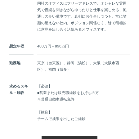
同社のオフィスはフリーアドレスで、オシャレな雰囲
気で音楽を聞きながらゆったりと仕事を楽しめる、風
通しの良い環境です。真剣にお仕事しつつも、常に笑
顔の絶えない社内。ポジション関係なく、皆で積極的
に意見を出し合う活気あるオフィスです。
想定年収
400万円～896万円
勤務地
東京（台東区）、静岡（浜松）、大阪（大阪市西
区）、福岡（博多）
求めるスキ
【必須】
ル・経験
■営業または販売職経験をお持ちの方
※普通自動車運転免許
【歓迎】
チームで成果を出したご経験