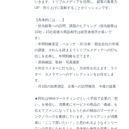
いきます。トリプルメディアを活用し、顧客の集客力
UP・売り上げに貢献することがミッションです。
【具体的には……】
・担当顧客への訪問、課題のヒアリング（担当顧客は
10社～15社前後※商談相手は経営者相手が多いで
す）
・年間戦略策定：ペルソナ・3C分析・競合自社の市場
の調査、それらを踏まえてトリプルメディアへの打ち
出しを企画し、年間戦略を立てます。
・原稿確認、取材・写真撮影
※外注ライターに打ち出し・方向性を伝えます。ライ
ター、カメラマンへのディレクションをお任せしま
す。
・月1回の効果測定、企業への訪問報告、今後の提案
★同社はWebマーケティングという手段で企業の「想
い」を発信し、消費者にサービスや商品の「価値」を
伝えてファンになってもらうための独自のマーケティ
ングノウハウを蓄積しています。クライアントが消費
者に「ここで買いたい！」と思われるようなオンリー
ワンの存在になれるよう、具体的な施策を提案しサポ