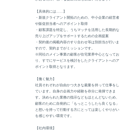
【具体的には……】
・新規クライアント開拓のための、中小企業の経営者
や販促担当者へのアポイント取得
・顧客課題を特定し、うちマッチを活用した長期的な
売り上げアップをサポートするための企画提案
・契約後の掲載内容のすり合わせ等は別担当が行いま
すので、契約までがミッションです。
※同社のメイン事業の顧客が住宅業界中心となってお
り、すでにサービスを検討をしたクライアントへのア
ポイント取得となります。
【働く魅力】
社員それぞれが自由かつ大きな裁量を持って仕事をし
ています。自身の企画力や経験を存分に発揮できま
す。決められた業務の指示などもほとんどないため、
顧客のために自発的に「もっとこうしたら良くなる」
と想いを持って行動する方にとっては楽しくやりがい
を感じやすい環境です。
【社内環境】