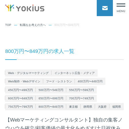
MENU
TOP
転職をお考えの方へ
800万円〜849万円
800万円〜849万円の求人一覧
Web・デジタルマーケティング
インターネット広告・メディア
Web制作・Webデザイン
フード・レストラン
400万円〜449万円
450万円〜499万円
500万円〜549万円
550万円〜599万円
600万円〜649万円
650万円〜699万円
700万円〜749万円
750万円〜799万円
800万円〜849万円
東京都
静岡県
大阪府
福岡県
【Webマーケティングコンサルタント】独自の集客ノ
ウハウを確立/顧客価値の最大化をめざす/土日祝休み