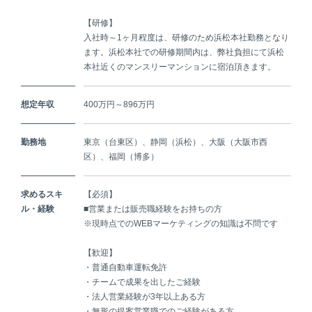
【研修】
入社時～1ヶ月程度は、研修のため浜松本社勤務となり
ます。浜松本社での研修期間内は、弊社負担にて浜松
本社近くのマンスリーマンションに宿泊頂きます。
想定年収
400万円～896万円
勤務地
東京（台東区）、静岡（浜松）、大阪（大阪市西
区）、福岡（博多）
求めるスキ
【必須】
ル・経験
■営業または販売職経験をお持ちの方
※現時点でのWEBマーケティングの知識は不問です
【歓迎】
・普通自動車運転免許
・チームで成果を出したご経験
・法人営業経験が3年以上ある方
・無形の提案営業職でのご経験がある方