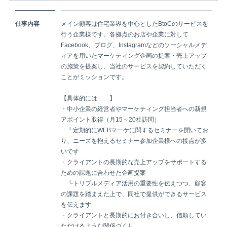
仕事内容
メイン顧客は住宅業界を中心としたBtoCのサービスを
行う企業様です。各拠点のお店や企業に対して
Facebook、ブログ、Instagramなどのソーシャルメデ
ィアを用いたマーケティング企画の提案・売上アップ
の施策を提案し、当社のサービスを契約していただく
ことがミッションです。
【具体的には……】
・中小企業の経営者やマーケティング担当者への新規
アポイント取得（月15～20社訪問）
┗定期的にWEBマーケに関するセミナーを開いてお
り、ニーズを抱えるセミナー参加企業様への接点が多
いです
・クライアントの長期的な売上アップをサポートする
ための課題に合わせた企画提案
┗トリプルメディア活用の重要性を伝えつつ、顧客
の課題を踏まえた上で、同社で提供ができるサービス
を伝えます
・クライアントと長期的にお付き合いし、信頼してい
ただけるような関係づくり